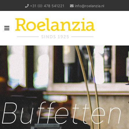
+31 (0) 478 541221
info@roelanzia.nl
Buffetten