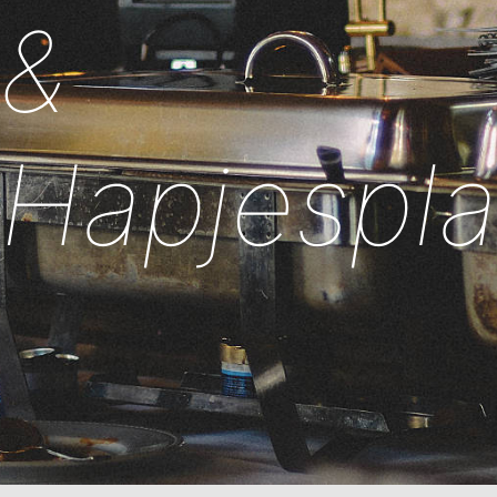
&
Hapjespl